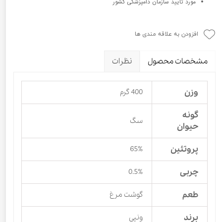
مورد تایید سازمان دامپزشکی کشور
افزودن به علاقه مندی ها
مشخصات محصول
نظرات
وزن
400 گرم
گونه
سگ
حیوان
پروتئین
65%
چربی
0.5%
طعم
گوشت مرغ
برند
ونپی