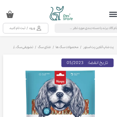
حساب کاربری من
۰
تغییر گذر واژه
ورود
/
ثبت نام کنید
سفارشات
خروج از حساب کاربری
پت شاپ آنلاین پت استور
محصولات سگ ها
غذای سگ
تشویقی سگ
تشویقی سگ 
تاریخ انقضا: 05/2023