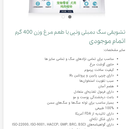
تشویقی سگ دمبلی ونپی با طعم مرغ وزن 400 گرم
اتمام موجودی
سایر مشخصات:
مناسب برای تمامی نژادهای سگ و تمامی سایز ها
حاوی گوشت مرغ
کیفیت ساخت پرمیوم
دارای چربی پایین و پروتئین بالا
سبب تقویت استخوان‌ها
هضم آسان
دارای فرمول تغذیه‌ای متعادل
باعث درخشندگی پوست و مو
بسیار مناسب برای توله سگ‌ها و سگ‌های مسن
100% طبیعی
دارای تائیدیه از FDA آمریکا
دارای شکل تکه‌ای
دارای گواهینامه‌های ISO-22000، ISO-9001، HACCP، GMP، BRC، BSCI