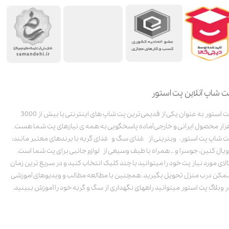
ت شاپ آنلاین پت استور
پت استور به عنوان یکی از قدیمی‌ترین پت شاپ های اینترنتی با بیش از 3000
زار محصول ایرانی و خارجی آماده پاسخگویی به همه ی نیازهای پت شما هست.
ت شاپ پت استور، ویترینی از غذای سگ و غذای گربه با برندهای معتبر مانند:
ویال کنین، جوسرا و .. همراه با طیف وسیعی از لوازم جانبی برای پت شما است.
الای مورد نیاز پت خود را میتوانید با چند کلیک انتخاب کنید و در سریع ترین زمان
مکن درب منزل تحویل بگیرید. همچنین با مطالعه مطالب و ویدیوهای آموزشی
ر وبلاگ پت استور میتوانید راههای نگهداری از سگ و گربه خود را آموزش ببینید.