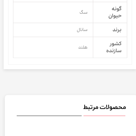
گونه
سگ
حیوان
برند
سانال
کشور
هلند
سازنده
محصولات مرتبط