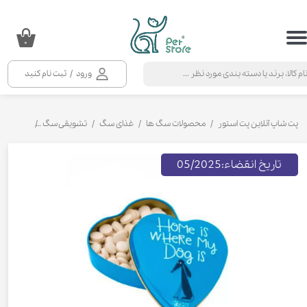
حساب کاربری من
۰
تغییر گذر واژه
ورود
/
ثبت نام کنید
سفارشات
خروج از حساب کاربری
پت شاپ آنلاین پت استور
محصولات سگ ها
غذای سگ
تشویقی سگ
تشویقی سگ
تاریخ انقضاء:05/2025