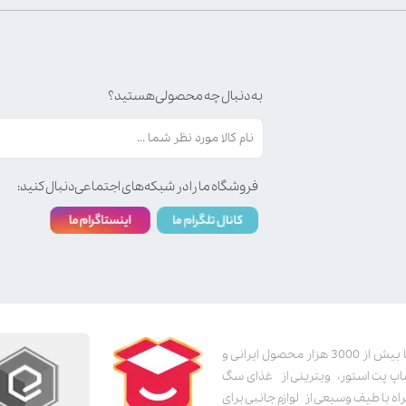
به دنبال چه محصولی هستید؟
فروشگاه ما را در شبکه‌های اجتماعی دنبال کنید:
پت استور به عنوان یکی از قدیمی‌ترین پت شاپ های اینترنتی با بیش از 3000 هزار محصول ایرانی و
اپ پت استور، ویترینی از غذای سگ
اه با طیف وسیعی از لوازم جانبی برای