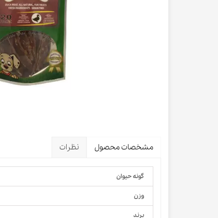
لباس و 
ظرف آب و 
اسکرچر گ
شیشه شی
لباس و ح
مشخصات محصول
نظرات
گونه حیوان
وزن
برند