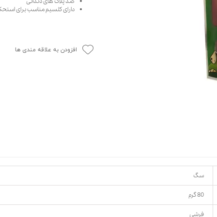
ضد پلاک های دندانی
دارای کلسیم مناسب برای استحکا
حوله سگ
غذا گربه
ربه
ر بچه گربه
افزودن به علاقه مندی ها
وله گربه
سگ
80 گرم
فرشی