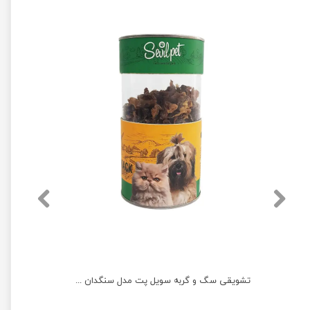
خمیر ویتامینه گربه پرسا مدل مینرال وزن 100 گرم
تشویقی سگ و گربه سویل پت مدل سنگدان مرغ وزن 80 گرم