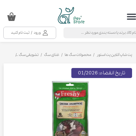
حساب کاربری من
۰
تغییر گذر واژه
ورود
/
ثبت نام کنید
سفارشات
خروج از حساب کاربری
پت شاپ آنلاین پت استور
محصولات سگ ها
غذای سگ
تشویقی سگ
تشویقی دن
تاریخ انقضاء: 01/2026