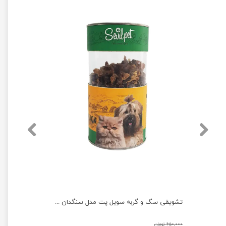
خمیر ویتامینه گربه پرسا مدل مینرال وزن 100 گرم
تشویقی سگ و گربه سویل پت مدل سنگدان مرغ وزن 80 گرم
۶۵۰,۰۰۰ تومان