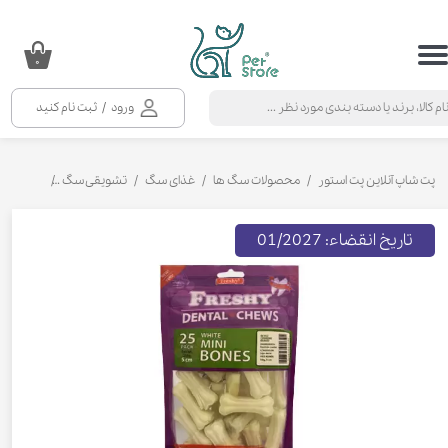
حساب کاربری من
۰
تغییر گذر واژه
ورود
/
ثبت نام کنید
سفارشات
خروج از حساب کاربری
پت شاپ آنلاین پت استور
محصولات سگ ها
غذای سگ
تشویقی سگ
استخوان ت
تاریخ انقضاء: 01/2027