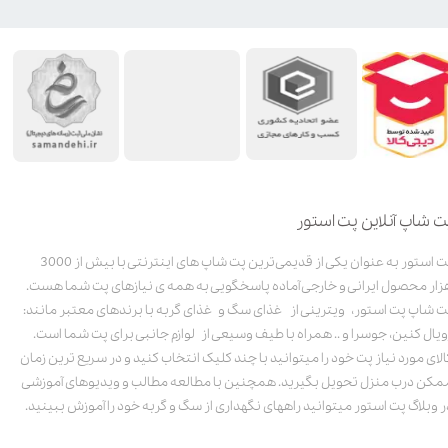
ت شاپ آنلاین پت استور
پت استور به عنوان یکی از قدیمی‌ترین پت شاپ های اینترنتی با بیش از 3000
زار محصول ایرانی و خارجی آماده پاسخگویی به همه ی نیازهای پت شما هست.
ت شاپ پت استور، ویترینی از غذای سگ و غذای گربه با برندهای معتبر مانند:
ویال کنین، جوسرا و .. همراه با طیف وسیعی از لوازم جانبی برای پت شما است.
الای مورد نیاز پت خود را میتوانید با چند کلیک انتخاب کنید و در سریع ترین زمان
مکن درب منزل تحویل بگیرید. همچنین با مطالعه مطالب و ویدیوهای آموزشی
ر وبلاگ پت استور میتوانید راههای نگهداری از سگ و گربه خود را آموزش ببینید.