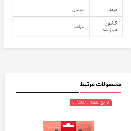
برند
جرهای
کشور
تایلند
سازنده
محصولات مرتبط
تاریخ انقضاء : 03/2027