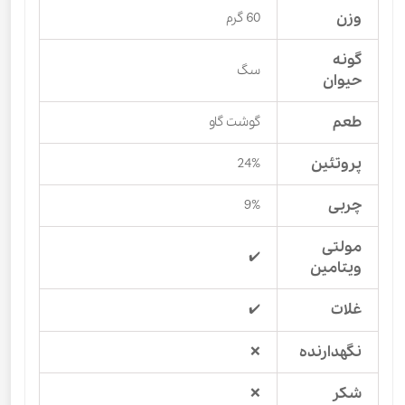
وزن
60 گرم
گونه
سگ
حیوان
طعم
گوشت گاو
پروتئین
24%
چربی
9%
مولتی
✔️
ویتامین
غلات
✔️
نگهدارنده
❌
شکر
❌