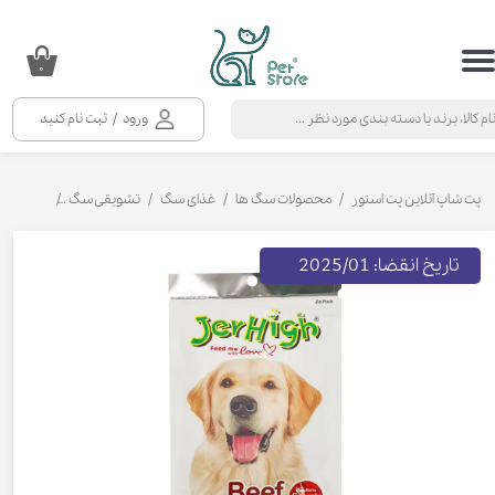
حساب کاربری من
۰
تغییر گذر واژه
ورود
/
ثبت نام کنید
سفارشات
خروج از حساب کاربری
پت شاپ آنلاین پت استور
محصولات سگ ها
غذای سگ
تشویقی سگ
تشویقی سگ
تاریخ انقضا: 2025/01