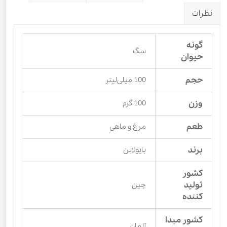
نظرات
گونه
سگ
حیوان
حجم
100 میلی‌لیتر
وزن
100 گرم
طعم
مرغ و ماهی
برند
بایولاین
کشور
تولید
چین
کننده
کشور مبدا
آلمان