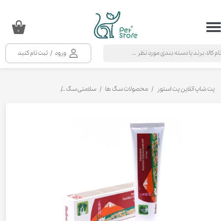
حساب کاربری من
۰
تغییر گذر واژه
ورود
/
ثبت نام کنید
سفارشات
خروج از حساب کاربری
پت شاپ آنلاین پت استور
محصولات سگ ها
سلامتی سگ
مکمل و ویتامین سگ