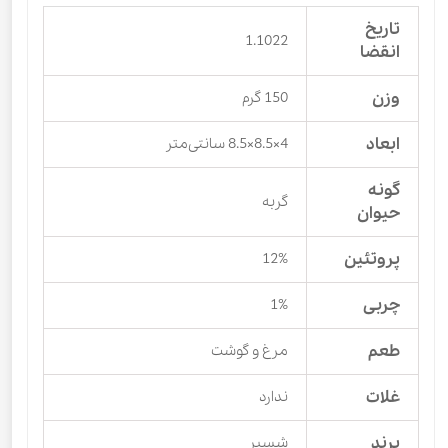
تاریخ
1.1022
انقضا
وزن
150 گرم
ابعاد
4×8.5×8.5 سانتی‌متر
گونه
گربه
حیوان
پروتئین
12%
چربی
1%
طعم
مرغ و گوشت
غلات
ندارد
برند
شسیر