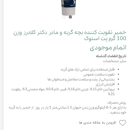
خمیر تقویت کننده بچه گربه و مادر دکتر کلادرز وزن
100 گرم پت استوک
اتمام موجودی
تاریخ انقضاء گذشته
سایر مشخصات:
قابل استفاده برای تمامی نژاد های گربه
تقویت سلامت عمومی
پشتیبانی از رشد و سلامت مفاصل و استخوان ها
افزایش انرژی
پروتئین خام 15%، چربی خام 16%، فیبر خام 0.6%، مواد معدنی 3%، رطوبت
25%
روش مصرف:
به ازای هر 5-6 کیلوگرم وزن بدن حیوان 1.5 سانتی متر 3 بار در روز از خمیر را به گربه
خود بدهید .
افزودن به علاقه مندی ها