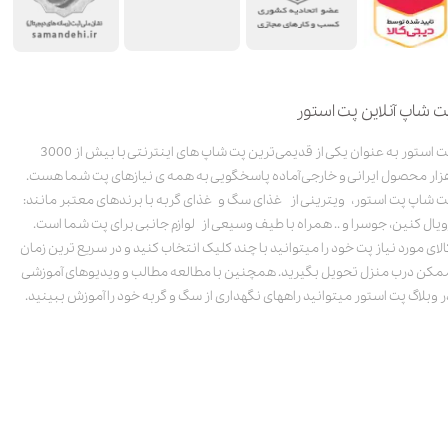
ت شاپ آنلاین پت استور
پت استور به عنوان یکی از قدیمی‌ترین پت شاپ های اینترنتی با بیش از 3000
زار محصول ایرانی و خارجی آماده پاسخگویی به همه ی نیازهای پت شما هست.
ت شاپ پت استور، ویترینی از غذای سگ و غذای گربه با برندهای معتبر مانند:
ویال کنین، جوسرا و .. همراه با طیف وسیعی از لوازم جانبی برای پت شما است.
الای مورد نیاز پت خود را میتوانید با چند کلیک انتخاب کنید و در سریع ترین زمان
مکن درب منزل تحویل بگیرید. همچنین با مطالعه مطالب و ویدیوهای آموزشی
ر وبلاگ پت استور میتوانید راههای نگهداری از سگ و گربه خود را آموزش ببینید.