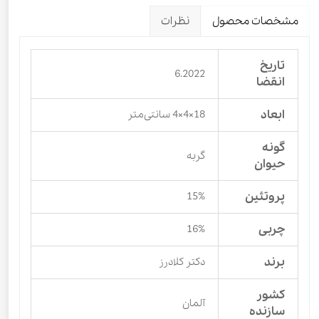
مشخصات محصول
نظرات
تاریخ
6.2022
انقضا
ابعاد
18×4×4 سانتی‌متر
گونه
گربه
حیوان
پروتئین
15%
چربی
16%
برند
دکتر کلادرز
کشور
آلمان
سازنده