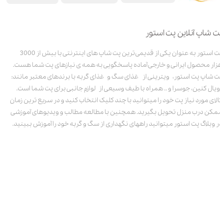
ت شاپ آنلاین پت استور
پت استور به عنوان یکی از قدیمی‌ترین پت شاپ های اینترنتی با بیش از 3000
زار محصول ایرانی و خارجی آماده پاسخگویی به همه ی نیازهای پت شما هست.
ت شاپ پت استور، ویترینی از غذای سگ و غذای گربه با برندهای معتبر مانند:
ویال کنین، جوسرا و .. همراه با طیف وسیعی از لوازم جانبی برای پت شما است.
الای مورد نیاز پت خود را میتوانید با چند کلیک انتخاب کنید و در سریع ترین زمان
مکن درب منزل تحویل بگیرید. همچنین با مطالعه مطالب و ویدیوهای آموزشی
ر وبلاگ پت استور میتوانید راههای نگهداری از سگ و گربه خود را آموزش ببینید.