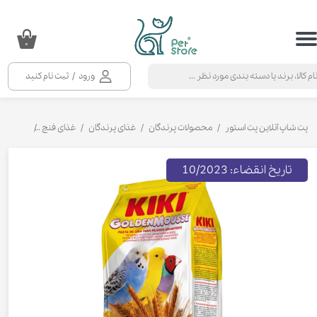
حساب کاربری من
۰
تغییر گذر واژه
ورود
/
ثبت نام کنید
سفارشات
خروج از حساب کاربری
پت شاپ آنلاین پت استور
محصولات پرندگان
غذای پرندگان
غذای فنچ
مکمل غذای
تاریخ انقضاء: 10/2023