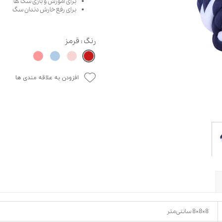
برای آموزش و بازی سگ ها
برای رفع خارش دندان سگ
حوله سگ
غذا گربه
ربه
ر بچه گربه
رنگ
: قرمز
وله گربه
افزودن به علاقه مندی ها
8×8×8 سانتی‌متر