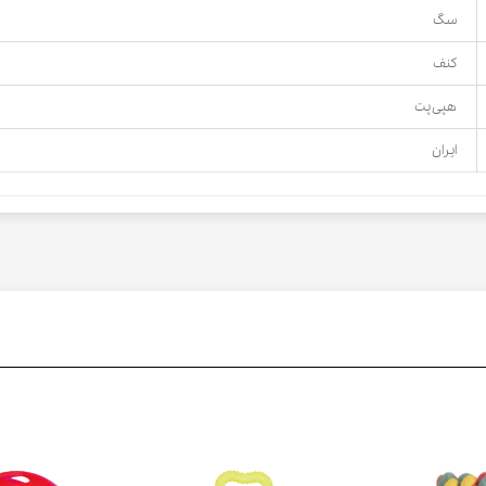
سگ
کنف
هپی پت
ایران