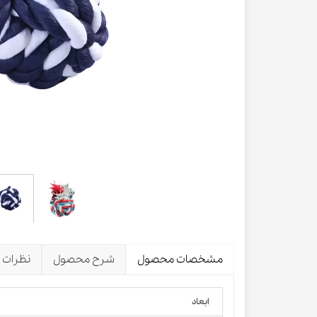
لباس و 
ظرف آب و 
اسکرچر گ
شیشه شی
لباس و ح
مشخصات محصول
شرح محصول
نظرات
ابعاد