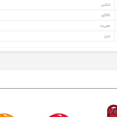
لاتکس
95 گرم
هپی پت
ایران