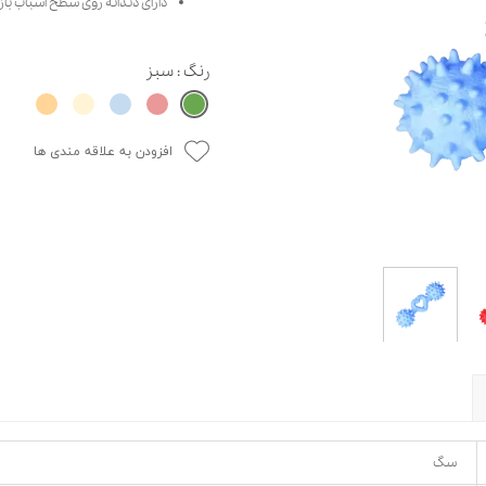
دارای دندانه روی سطح اسباب باز
حوله سگ
غذا گربه
ربه
رنگ
: سبز
ر بچه گربه
وله گربه
افزودن به علاقه مندی ها
سگ