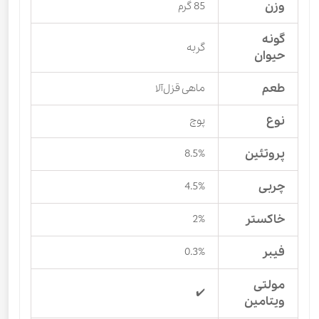
وزن
85 گرم
گونه
گربه
حیوان
طعم
ماهی قزل‌آلا
نوع
پوچ
پروتئین
8.5%
چربی
4.5%
خاکستر
2%
فیبر
0.3%
مولتی
✔️
ویتامین