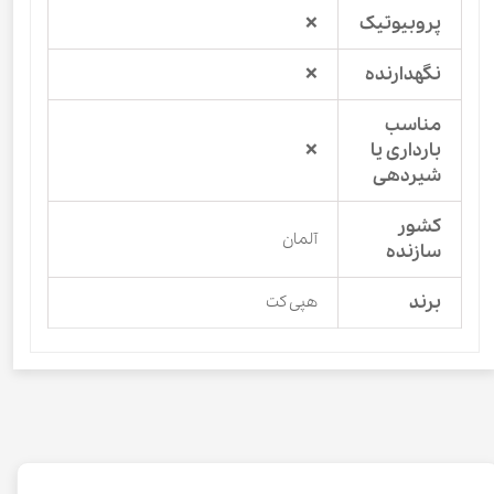
پروبیوتیک
❌
نگهدارنده
❌
مناسب
بارداری یا
❌
شیردهی
کشور
آلمان
سازنده
برند
هپی کت