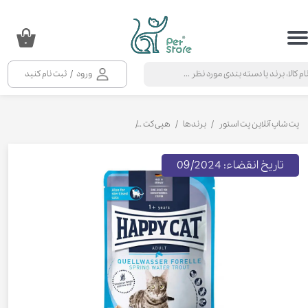
حساب کاربری من
۰
تغییر گذر واژه
ورود
/
ثبت نام کنید
سفارشات
خروج از حساب کاربری
پت شاپ آنلاین پت استور
برندها
هپی کت
پوچ گربه هپی کت کولینری با طعم ماهی قزل آل
تاریخ انقضاء: 09/2024