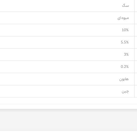
سگ
میوه ای
10%
5.5%
3%
0.2%
هابون
چین