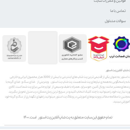
قوانین و مقررات سایت
تماس با ما
سوالات متداول
ان ضمانت ترب
 شاپ آنلاین پت استور
پت استور به عنوان یکی از قدیمی‌ترین پت شاپ های اینترنتی با بیش از 3000 هزار محصول ایرانی و خارجی
اده پاسخگویی به همه ی نیازهای پت شما هست. پت شاپ پت استور، ویترینی از غذای سگ و غذای گربه با
ندهای معتبر مانند: رویال کنین، جوسرا و .. همراه با طیف وسیعی از لوازم جانبی برای پت شما است. کالای
رد نیاز پت خود را میتوانید با چند کلیک انتخاب کنید و در سریع ترین زمان ممکن درب منزل تحویل بگیرید.
چنین با مطالعه مطالب و ویدیوهای آموزشی در وبلاگ پت استور میتوانید راههای نگهداری از سگ و گربه خود
 آموزش ببینید.
تمام حقوق این سایت متعلق به پت شاپ آنلاین پت استور است. ۱۴۰۰