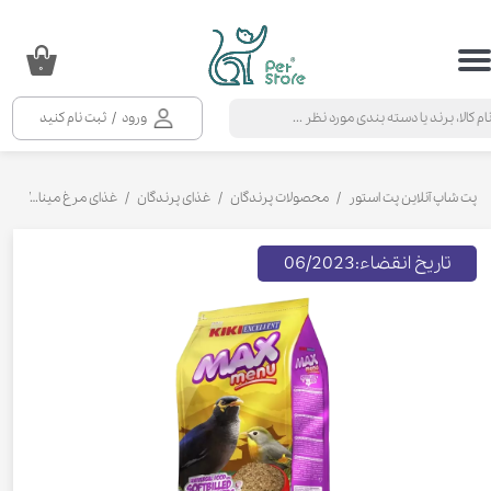
حساب کاربری من
۰
تغییر گذر واژه
ورود
/
ثبت نام کنید
سفارشات
خروج از حساب کاربری
پت شاپ آنلاین پت استور
محصولات پرندگان
غذای پرندگان
غذای مرغ مینا
غذای
تاریخ انقضاء:06/2023