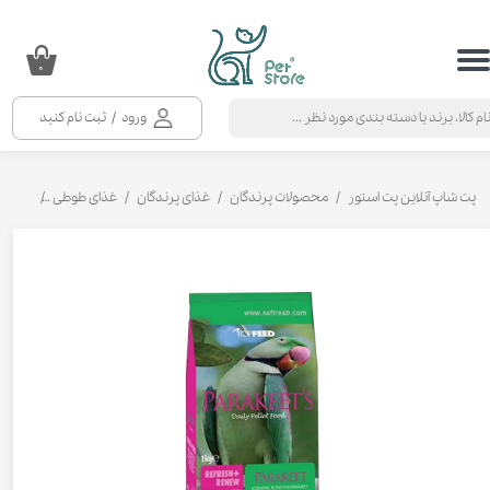
حساب کاربری من
۰
تغییر گذر واژه
ورود
/
ثبت نام کنید
سفارشات
خروج از حساب کاربری
پت شاپ آنلاین پت استور
محصولات پرندگان
غذای پرندگان
غذای طوطی
غذای خش