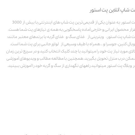
ت شاپ آنلاین پت استور
پت استور به عنوان یکی از قدیمی‌ترین پت شاپ های اینترنتی با بیش از 3000
زار محصول ایرانی و خارجی آماده پاسخگویی به همه ی نیازهای پت شما هست.
ت شاپ پت استور، ویترینی از غذای سگ و غذای گربه با برندهای معتبر مانند:
ویال کنین، جوسرا و .. همراه با طیف وسیعی از لوازم جانبی برای پت شما است.
الای مورد نیاز پت خود را میتوانید با چند کلیک انتخاب کنید و در سریع ترین زمان
مکن درب منزل تحویل بگیرید. همچنین با مطالعه مطالب و ویدیوهای آموزشی
ر وبلاگ پت استور میتوانید راههای نگهداری از سگ و گربه خود را آموزش ببینید.