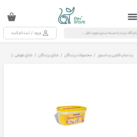
حساب کاربری من
۰
تغییر گذر واژه
ورود
/
ثبت نام کنید
سفارشات
خروج از حساب کاربری
پت شاپ آنلاین پت استور
محصولات پرندگان
غذای پرندگان
غذای طوطی
سرلاک 