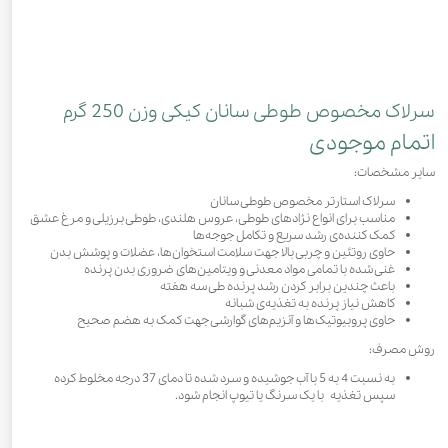
سرلاک مخصوص طوطی سانان کیکی وزن 250 گرم
اتمام موجودی
سایر مشخصات:
سرلاک استارتر مخصوص طوطی سانان
مناسب برای انواع نژادهای طوطی، عروس هلندی، طوطی برزیلی و مرغ عشق
کمک کننده‌ی رشد سریع و تکامل جوجه‌ها
حاوی روتئین و چربی بالا جهت سلامت استخوان‌ها، عضلات و پوشش بدن
غنی شده با تمامی مواد معدنی و ویتامین‌های ضروری بدن پرنده
باعث چندین برابر کردن رشد پرنده طی سه هفته
کاهش نیاز پرنده به تغذیه‌ی شبانه
حاوی پروبیوتیک‌ها و آنزیم‌های گوارشی جهت کمک به هضم صحیح
روش مصرف:
به نسبت 4 به 5 با آب جوشیده و سرد شده تا دمای 37 درجه مخلوط کرده
سپس تغذیه با یک سرنگ یا تیوپ انجام شود.