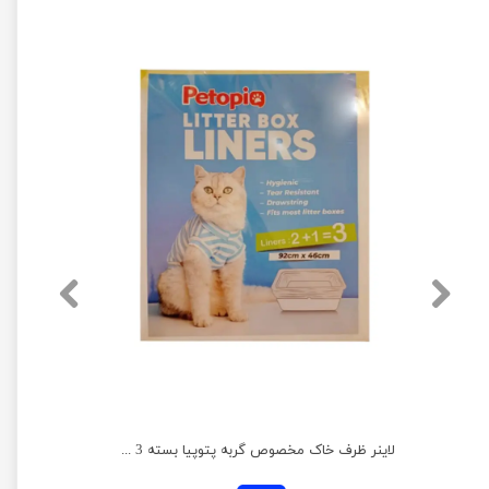
ظرف خاک گربه مدل جورج مسقف به همراه بیلچه هپی پت
لاینر ظرف خاک مخصوص گربه پتوپیا بسته 3 عددی