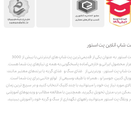
ت شاپ آنلاین پت استور
پت استور به عنوان یکی از قدیمی‌ترین پت شاپ های اینترنتی با بیش از 3000
زار محصول ایرانی و خارجی آماده پاسخگویی به همه ی نیازهای پت شما هست.
ت شاپ پت استور، ویترینی از غذای سگ و غذای گربه با برندهای معتبر مانند:
ویال کنین، جوسرا و .. همراه با طیف وسیعی از لوازم جانبی برای پت شما است.
الای مورد نیاز پت خود را میتوانید با چند کلیک انتخاب کنید و در سریع ترین زمان
مکن درب منزل تحویل بگیرید. همچنین با مطالعه مطالب و ویدیوهای آموزشی
ر وبلاگ پت استور میتوانید راههای نگهداری از سگ و گربه خود را آموزش ببینید.