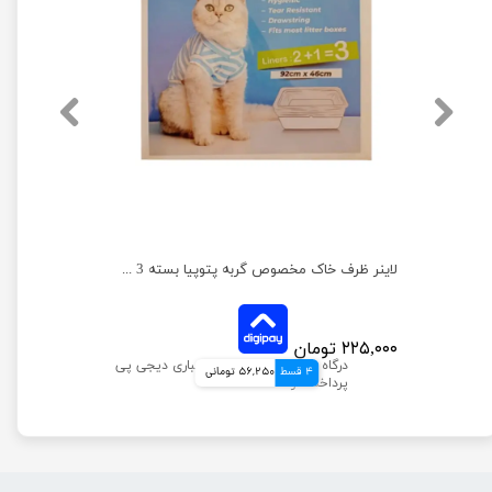
ظرف خاک گربه مدل جورج مسقف به همراه بیلچه هپی پت
لاینر ظرف خاک مخصوص گربه پتوپیا بسته 3 عددی
۲۲۵,۰۰۰ تومان
4 قسط
56,250 تومانی