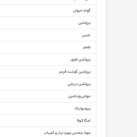
گونه حیوان
پروتئین
چربی
طعم
پروتئین طیور
پروتئین گوشت قرمز
پروتئین دریایی
مولتی ویتامین
پروبیوتیک
امگا 3و6
مواد معدنی مورد نیاز و کمیاب