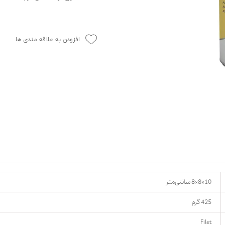
حوله سگ
غذا گربه
ربه
ر بچه گربه
افزودن به علاقه مندی ها
وله گربه
10×8×8 سانتی‌متر
425 گرم
Filet