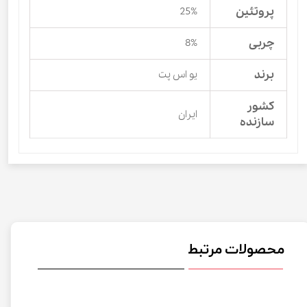
پروتئین
25%
چربی
8%
برند
یو اس پت
کشور
ایران
سازنده
محصولات مرتبط