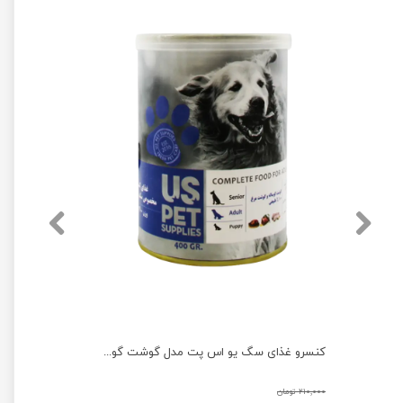
کنسرو غذای سگ یو اس پت با طعم گوشت گوساله و بوقلمون وزن 800 گرم
کنسرو غذای سگ یو اس پت مدل گوشت گوساله و مرغ وزن 400 گرم
۲۱۰,۰۰۰ تومان