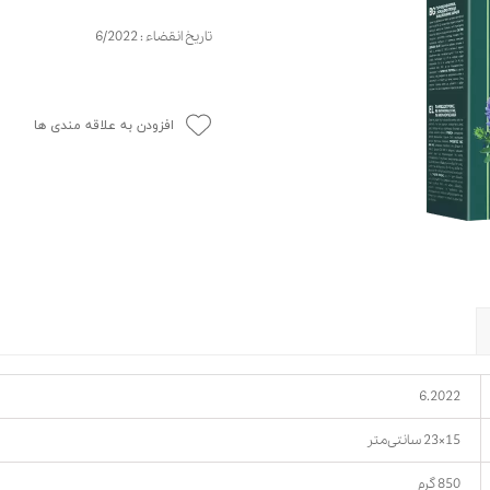
حوله سگ
غذا گربه
تاریخ انقضاء : 6/2022
ربه
ر بچه گربه
وله گربه
افزودن به علاقه مندی ها
6.2022
15×23 سانتی‌متر
850 گرم