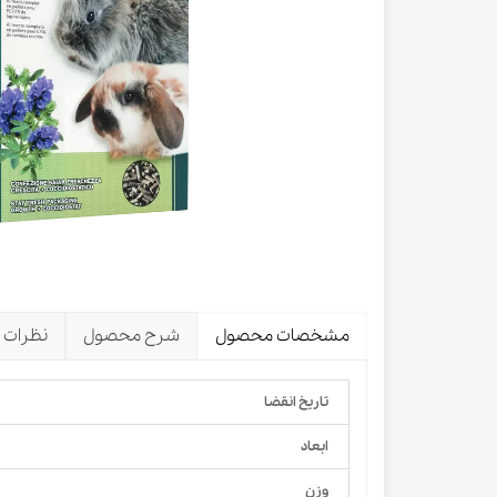
لباس و 
ظرف آب و 
اسکرچر گ
شیشه شی
لباس و ح
مشخصات محصول
شرح محصول
نظرات
تاریخ انقضا
ابعاد
وزن