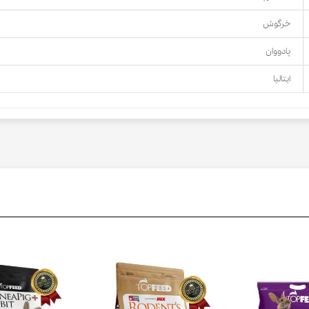
خرگوش
پادووان
ایتالیا