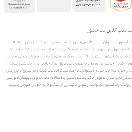
ت شاپ آنلاین پت استور
پت استور به عنوان یکی از قدیمی‌ترین پت شاپ های اینترنتی با بیش از 3000
زار محصول ایرانی و خارجی آماده پاسخگویی به همه ی نیازهای پت شما هست.
ت شاپ پت استور، ویترینی از غذای سگ و غذای گربه با برندهای معتبر مانند:
ویال کنین، جوسرا و .. همراه با طیف وسیعی از لوازم جانبی برای پت شما است.
الای مورد نیاز پت خود را میتوانید با چند کلیک انتخاب کنید و در سریع ترین زمان
مکن درب منزل تحویل بگیرید. همچنین با مطالعه مطالب و ویدیوهای آموزشی
ر وبلاگ پت استور میتوانید راههای نگهداری از سگ و گربه خود را آموزش ببینید.