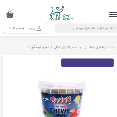
حساب کاربری من
۰
تغییر گذر واژه
ورود
/
ثبت نام کنید
سفارشات
خروج از حساب کاربری
پت شاپ آنلاین پت استور
محصولات جوندگان
غذای جوندگان
غذای خرگوش
تشو