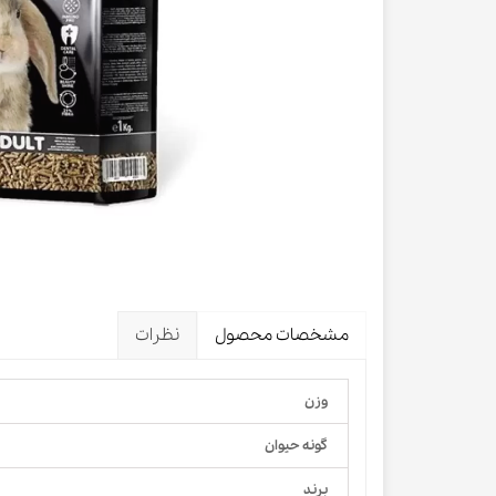
لباس و 
ظرف آب و 
اسکرچر گ
شیشه شی
لباس و ح
مشخصات محصول
نظرات
وزن
گونه حیوان
برند