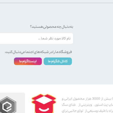
به دنبال چه محصولی هستید؟
فروشگاه ما را در شبکه‌های اجتماعی دنبال کنید:
پت استور به عنوان یکی از قدیمی‌ترین پت شاپ های اینترنتی با بیش از 3000 هزار محصول ایرانی و
اپ پت استور، ویترینی از غذای سگ
اه با طیف وسیعی از لوازم جانبی برای