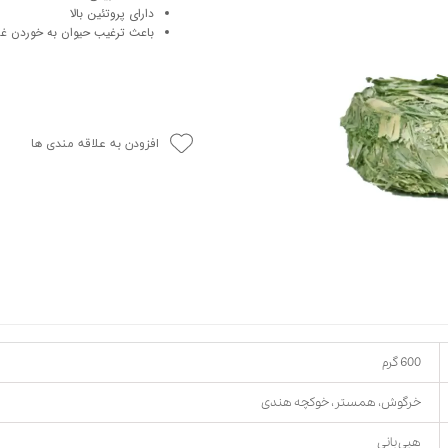
دارای پروتئین بالا
حوله سگ
غذا گربه
باعث ترغیب حیوان به خوردن غذ
ربه
ر بچه گربه
وله گربه
افزودن به علاقه مندی ها
600 گرم
خرگوش، همستر، خوکچه هندی
هپی بانی