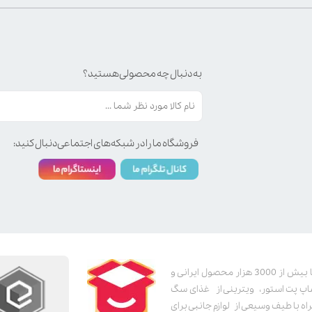
به دنبال چه محصولی هستید؟
فروشگاه ما را در شبکه‌های اجتماعی دنبال کنید:
پت استور به عنوان یکی از قدیمی‌ترین پت شاپ های اینترنتی با بیش از 3000 هزار محصول ایرانی و
اپ پت استور، ویترینی از غذای سگ
اه با طیف وسیعی از لوازم جانبی برای