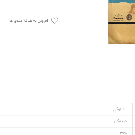
حوله سگ
غذا گربه
ربه
افزودن به علاقه مندی ها
ر بچه گربه
وله گربه
1 کیلوگرم
جوندگان
۲۷%