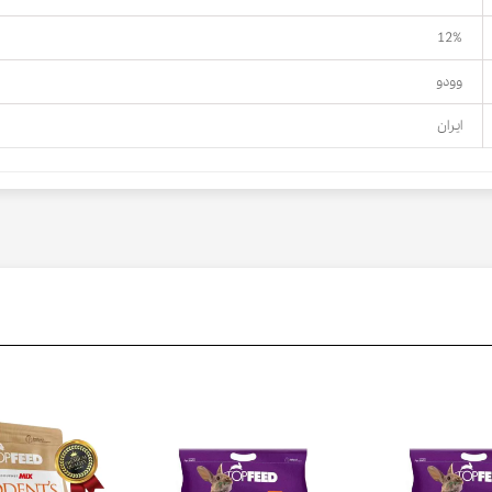
12%
وودو
ایران