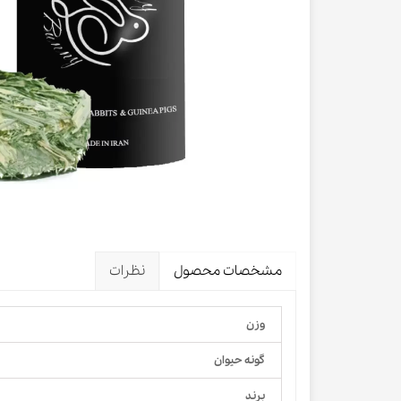
لباس و 
ظرف آب و 
اسکرچر گ
شیشه شی
لباس و ح
مشخصات محصول
نظرات
وزن
گونه حیوان
برند