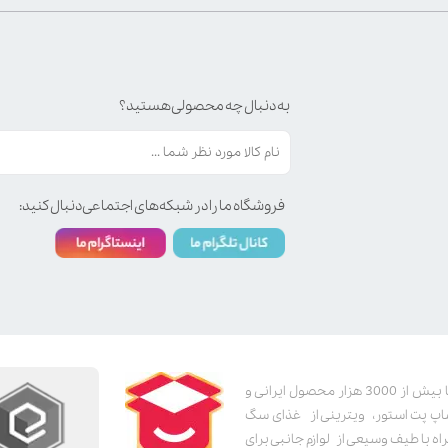
به دنبال چه محصولی هستید؟
فروشگاه ما را در شبکه‌های اجتماعی دنبال کنید:
پت استور به عنوان یکی از قدیمی‌ترین پت شاپ های اینترنتی با بیش از 3000 هزار محصول ایرانی و
اپ پت استور، ویترینی از غذای سگ
اه با طیف وسیعی از لوازم جانبی برای