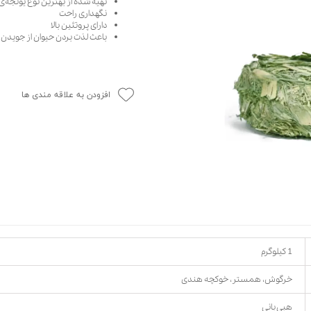
تهیه شده از بهترین نوع یونجه
نگهداری راحت
حوله سگ
غذا گربه
دارای پروتئین بالا
ربه
باعث لذت بردن حیوان از جویدن
ر بچه گربه
وله گربه
افزودن به علاقه مندی ها
1 کیلوگرم
خرگوش، همستر، خوکچه هندی
هپی بانی