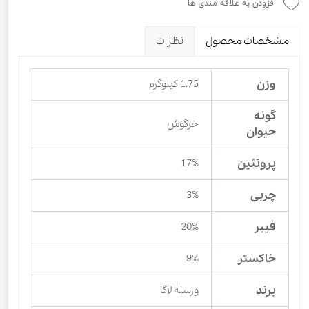
افزودن به علاقه مندی ها
مشخصات محصول
نظرات
وزن
1.75 کیلوگرم
گونه
خرگوش
حیوان
پروتئین
17%
چربی
3%
فیبر
20%
خاکستر
9%
برند
ورسله لاگا