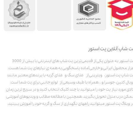
ت شاپ آنلاین پت استور
پت استور به عنوان یکی از قدیمی‌ترین پت شاپ های اینترنتی با بیش از 3000
زار محصول ایرانی و خارجی آماده پاسخگویی به همه ی نیازهای پت شما هست.
ت شاپ پت استور، ویترینی از غذای سگ و غذای گربه با برندهای معتبر مانند:
ویال کنین، جوسرا و .. همراه با طیف وسیعی از لوازم جانبی برای پت شما است.
الای مورد نیاز پت خود را میتوانید با چند کلیک انتخاب کنید و در سریع ترین زمان
مکن درب منزل تحویل بگیرید. همچنین با مطالعه مطالب و ویدیوهای آموزشی
ر وبلاگ پت استور میتوانید راههای نگهداری از سگ و گربه خود را آموزش ببینید.