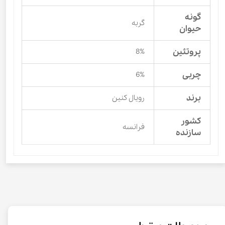
گونه
گربه
حیوان
پروتئین
8%
چربی
6%
برند
رویال کنین
کشور
فرانسه
سازنده