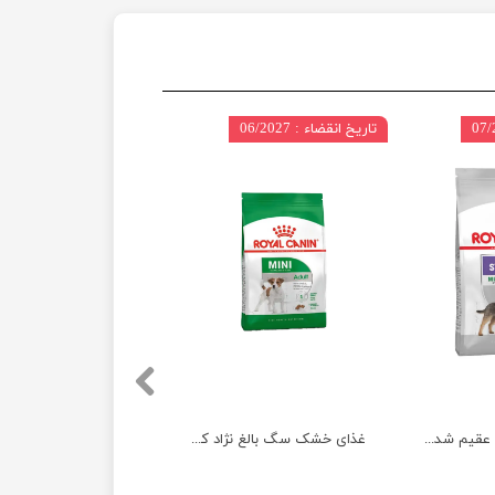
تاریخ انقضاء : 06/2027
غذای خشک سگ عقیم شده نژاد کوچک رویال کنین وزن 3 کیلوگرم
غذای خشک سگ بالغ نژاد کوچک رویال کنین وزن 8 کیلوگرم