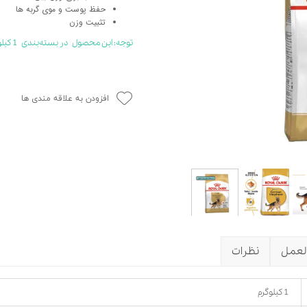
حفظ پوست و موی گربه ها
حوله سگ
غذا گربه
تثبیت وزن
ربه
توجه: این محصول در بسته‌بندی‌ 1 کیلویی پت‌استور عرضه می‌شود.
ر بچه گربه
وله گربه
افزودن به علاقه مندی ها
لعمل
نظرات
1 کیلوگرم