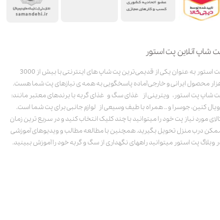
ت شاپ آنلاین پت استور
پت استور به عنوان یکی از قدیمی‌ترین پت شاپ های اینترنتی با بیش از 3000
زار محصول ایرانی و خارجی آماده پاسخگویی به همه ی نیازهای پت شما هست.
ت شاپ پت استور، ویترینی از غذای سگ و غذای گربه با برندهای معتبر مانند:
ویال کنین، جوسرا و .. همراه با طیف وسیعی از لوازم جانبی برای پت شما است.
الای مورد نیاز پت خود را میتوانید با چند کلیک انتخاب کنید و در سریع ترین زمان
مکن درب منزل تحویل بگیرید. همچنین با مطالعه مطالب و ویدیوهای آموزشی
ر وبلاگ پت استور میتوانید راههای نگهداری از سگ و گربه خود را آموزش ببینید.