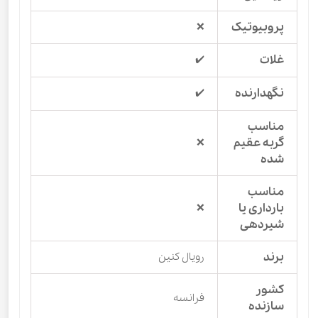
پروبیوتیک
❌
غلات
✔️
نگهدارنده
✔️
مناسب
گربه عقیم
❌
شده
مناسب
بارداری یا
❌
شیردهی
برند
رویال کنین
کشور
فرانسه
سازنده