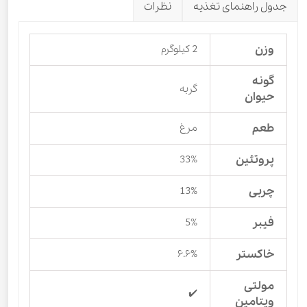
جدول راهنمای تغذیه
نظرات
وزن
2 کیلوگرم
گونه
گربه
حیوان
طعم
مرغ
پروتئین
33%
چربی
13%
فیبر
5%
خاکستر
۶.۶%
مولتی
✔️
ویتامین