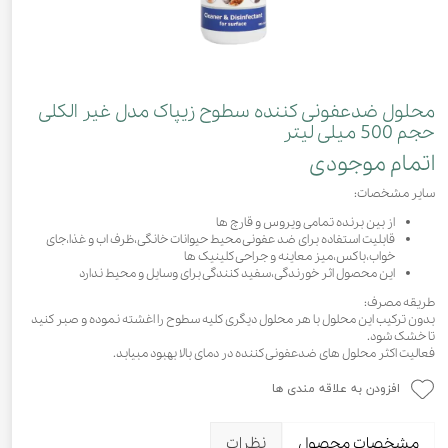
محلول ضدعفونی کننده سطوح زیپاک مدل غیر الکلی
حجم 500 میلی لیتر
اتمام موجودی
سایر مشخصات:
از بین برنده تمامی ویروس و قارچ ها
قابلیت استفاده برای ضد عفونی محیط حیوانات خانگی،ظرف اب و غذا،جای
خواب،باکس،میز معاینه و جراحی کلینیک ها
این محصول اثر خورندگی،سفید کنندگی برای وسایل و محیط ندارد
طریقه مصرف:
بدون ترکیب این محلول با هر محلول دیگری کلیه سطوح را اغشته نموده و صبر کنید
تا خشک شود.
فعالیت اکثر محلول های ضدعفونی کننده در دمای بالا بهبود مبیابد.
افزودن به علاقه مندی ها
مشخصات محصول
نظرات