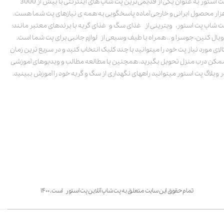
پت استور به عنوان یکی از قدیمی‌ترین پت شاپ های اینترنتی با بیش از 3000
زار محصول ایرانی و خارجی آماده پاسخگویی به همه ی نیازهای پت شما هست.
ت شاپ پت استور، ویترینی از غذای سگ و غذای گربه با برندهای معتبر مانند:
ویال کنین، جوسرا و .. همراه با طیف وسیعی از لوازم جانبی برای پت شما است.
الای مورد نیاز پت خود را میتوانید با چند کلیک انتخاب کنید و در سریع ترین زمان
مکن درب منزل تحویل بگیرید. همچنین با مطالعه مطالب و ویدیوهای آموزشی
ر وبلاگ پت استور میتوانید راههای نگهداری از سگ و گربه خود را آموزش ببینید.
تمام حقوق این سایت متعلق به پت شاپ آنلاین پت استور است. ۱۴۰۰