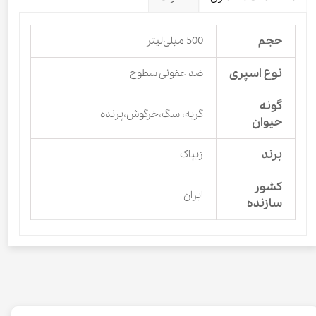
حجم
500 میلی‌لیتر
نوع اسپری
ضد عفونی سطوح
گونه
گربه، سگ،خرگوش،پرنده
حیوان
برند
زیپاک
کشور
ایران
سازنده