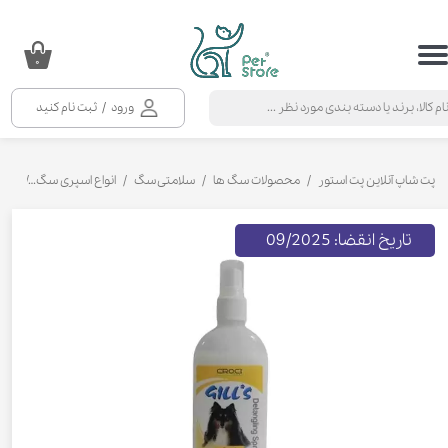
حساب کاربری من
۰
تغییر گذر واژه
ورود
/
ثبت نام کنید
سفارشات
خروج از حساب کاربری
پت شاپ آنلاین پت استور
محصولات سگ ها
سلامتی سگ
انواع اسپری سگ
اسپری
تاریخ انقضا: 09/2025