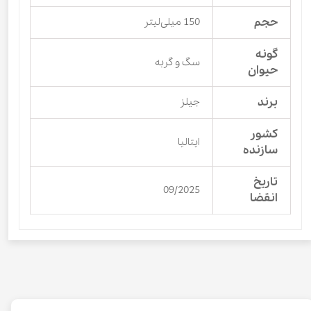
حجم
150 میلی‌لیتر
گونه
سگ و گربه
حیوان
برند
جیلز
کشور
ایتالیا
سازنده
تاریخ
09/2025
انقضا