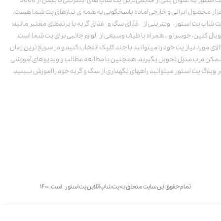
پت استور به عنوان یکی از قدیمی‌ترین پت شاپ های اینترنتی با بیش از 3000
زار محصول ایرانی و خارجی آماده پاسخگویی به همه ی نیازهای پت شما هست.
ت شاپ پت استور، ویترینی از غذای سگ و غذای گربه با برندهای معتبر مانند:
ویال کنین، جوسرا و .. همراه با طیف وسیعی از لوازم جانبی برای پت شما است.
الای مورد نیاز پت خود را میتوانید با چند کلیک انتخاب کنید و در سریع ترین زمان
مکن درب منزل تحویل بگیرید. همچنین با مطالعه مطالب و ویدیوهای آموزشی
ر وبلاگ پت استور میتوانید راههای نگهداری از سگ و گربه خود را آموزش ببینید.
تمام حقوق این سایت متعلق به پت شاپ آنلاین پت استور است. ۱۴۰۰