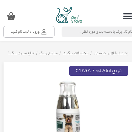
حساب کاربری من
۰
تغییر گذر واژه
ورود
/
ثبت نام کنید
سفارشات
خروج از حساب کاربری
پت شاپ آنلاین پت استور
محصولات سگ ها
سلامتی سگ
انواع اسپری سگ
اسپری
تاریخ انقضاء: 01/2027