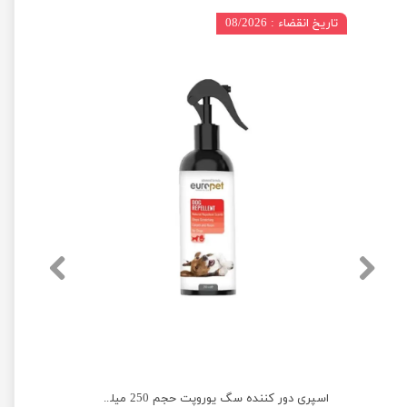
تاریخ انقضاء : 08/2026
محلول شستشوی گوش سگ و گربه پرسا حجم 220 میلی لیتر
اسپری دور کننده سگ یوروپت حجم 250 میلی لیتر