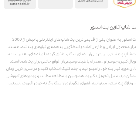
ت شاپ آنلاین پت استور
پت استور به عنوان یکی از قدیمی‌ترین پت شاپ های اینترنتی با بیش از 3000
زار محصول ایرانی و خارجی آماده پاسخگویی به همه ی نیازهای پت شما هست.
ت شاپ پت استور، ویترینی از غذای سگ و غذای گربه با برندهای معتبر مانند:
ویال کنین، جوسرا و .. همراه با طیف وسیعی از لوازم جانبی برای پت شما است.
الای مورد نیاز پت خود را میتوانید با چند کلیک انتخاب کنید و در سریع ترین زمان
مکن درب منزل تحویل بگیرید. همچنین با مطالعه مطالب و ویدیوهای آموزشی
ر وبلاگ پت استور میتوانید راههای نگهداری از سگ و گربه خود را آموزش ببینید.