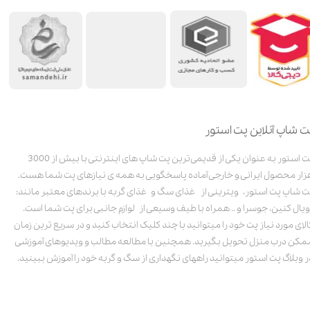
ت شاپ آنلاین پت استور
پت استور به عنوان یکی از قدیمی‌ترین پت شاپ های اینترنتی با بیش از 3000
زار محصول ایرانی و خارجی آماده پاسخگویی به همه ی نیازهای پت شما هست.
ت شاپ پت استور، ویترینی از غذای سگ و غذای گربه با برندهای معتبر مانند:
ویال کنین، جوسرا و .. همراه با طیف وسیعی از لوازم جانبی برای پت شما است.
الای مورد نیاز پت خود را میتوانید با چند کلیک انتخاب کنید و در سریع ترین زمان
مکن درب منزل تحویل بگیرید. همچنین با مطالعه مطالب و ویدیوهای آموزشی
ر وبلاگ پت استور میتوانید راههای نگهداری از سگ و گربه خود را آموزش ببینید.