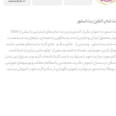
ت شاپ آنلاین پت استور
پت استور به عنوان یکی از قدیمی‌ترین پت شاپ های اینترنتی با بیش از 3000
زار محصول ایرانی و خارجی آماده پاسخگویی به همه ی نیازهای پت شما هست.
ت شاپ پت استور، ویترینی از غذای سگ و غذای گربه با برندهای معتبر مانند:
ویال کنین، جوسرا و .. همراه با طیف وسیعی از لوازم جانبی برای پت شما است.
الای مورد نیاز پت خود را میتوانید با چند کلیک انتخاب کنید و در سریع ترین زمان
مکن درب منزل تحویل بگیرید. همچنین با مطالعه مطالب و ویدیوهای آموزشی
ر وبلاگ پت استور میتوانید راههای نگهداری از سگ و گربه خود را آموزش ببینید.