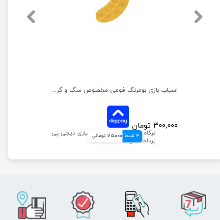
توپ تشویقی خور زاریکس طرح ستاره سایز کوچک
اسباب بازی بومرنگ فومی مخصوص سگ و گربه زاریکس
۳۰۰,۰۰۰ تومان
4 قسط
75,000 تومانی