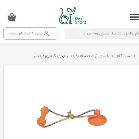
حساب کاربری من
۰
تغییر گذر واژه
ورود
/
ثبت نام کنید
سفارشات
خروج از حساب کاربری
پت شاپ آنلاین پت استور
محصولات گربه
لوازم نگهداری گربه
اسباب بازی گربه
اس