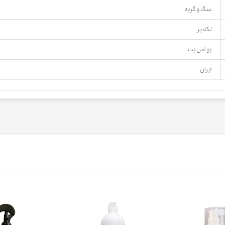
سگ و گربه
لکه بر
یو اس پت
ایران