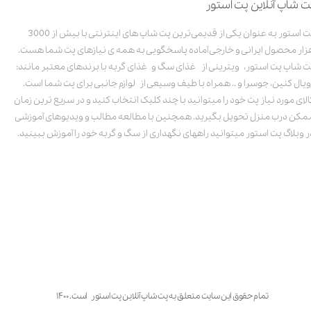
ت شاپ آنلاین پت استور
پت استور به عنوان یکی از قدیمی‌ترین پت شاپ های اینترنتی با بیش از 3000
زار محصول ایرانی و خارجی آماده پاسخگویی به همه ی نیازهای پت شما هست.
ت شاپ پت استور، ویترینی از غذای سگ و غذای گربه با برندهای معتبر مانند:
ویال کنین، جوسرا و .. همراه با طیف وسیعی از لوازم جانبی برای پت شما است.
الای مورد نیاز پت خود را میتوانید با چند کلیک انتخاب کنید و در سریع ترین زمان
مکن درب منزل تحویل بگیرید. همچنین با مطالعه مطالب و ویدیوهای آموزشی
ر وبلاگ پت استور میتوانید راههای نگهداری از سگ و گربه خود را آموزش ببینید.
تمام حقوق این سایت متعلق به پت شاپ آنلاین پت استور است. ۱۴۰۰