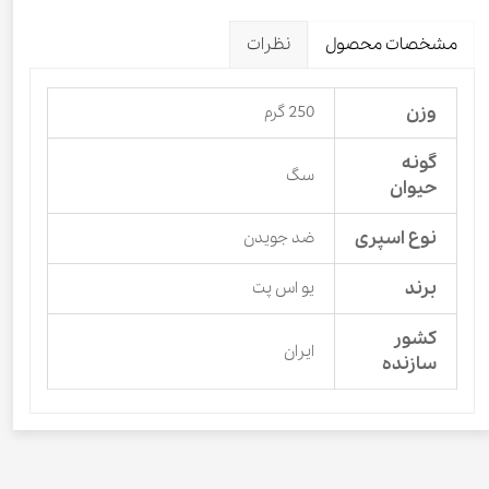
مشخصات محصول
نظرات
وزن
250 گرم
گونه
سگ
حیوان
نوع اسپری
ضد جویدن
برند
یو اس پت
کشور
ایران
سازنده