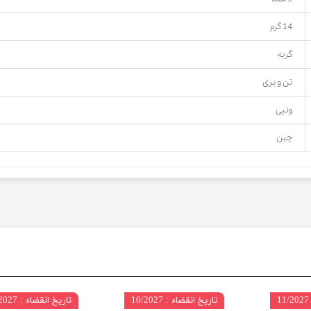
14 گرم
گربه
تن و بری
ونپی
چین
تاریخ انقضاء : 10/2027
تاریخ انقضاء : 11/2027