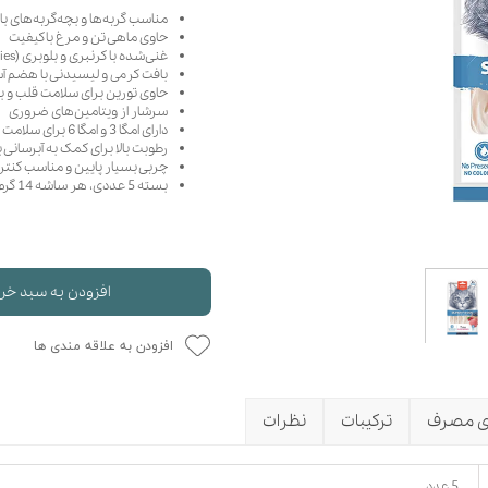
مناسب گربه‌ها و بچه‌گربه‌های بالای 3 
حوله سگ
غذا گربه
حاوی ماهی تن و مرغ باکیفیت
ربه
غنی‌شده با کرنبری و بلوبری (Super Berries)
بافت کرمی و لیسیدنی با هضم آ
ر بچه گربه
حاوی تورین برای سلامت قلب و بی
سرشار از ویتامین‌های ضروری
وله گربه
دارای امگا 3 و امگا 6 برای سلامت پوست و مو
رطوبت بالا برای کمک به آبرسانی 
چربی بسیار پایین و مناسب کنتر
بسته 5 عددی، هر ساشه 14 گرم
افزودن به سبد خر
افزودن به علاقه مندی ها
ی مصرف
ترکیبات
نظرات
5 عدد