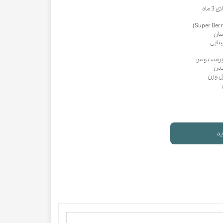
ماه
سان
نایی
بدن
ل وزن
ید