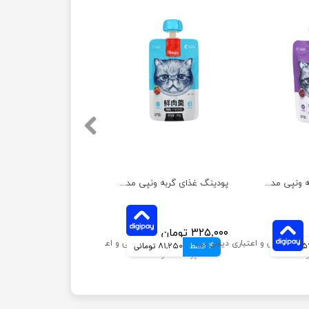
پودینگ غذای گربه ونپی مدل ماهی تن وزن 90 گرم
پودینگ غذای گربه ونپی مدل مرغ وزن 90 گرم
۳۲۵,۰۰۰ تومان
انی
4 قسط
81,250 تومانی