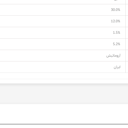
30.0%
12.0%
1.5%
5.2%
آروماتیش
ایران