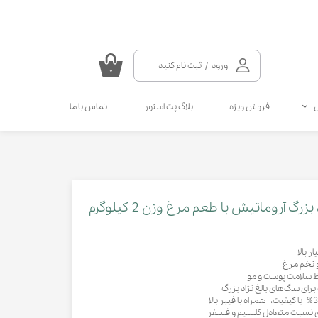
ورود
/
ثبت نام کنید
۰
حساب کاربری من
فروش ویژه
بلاگ پت استور
تماس با ما
تغییر گذر واژه
سفارشات
سلامتی گربه
سلامتی سگ
مکمل و ویتامین سگ
مالت و مولتی ویتامین گربه
خروج از حساب کاربری
انواع قطره سگ
انواع اسپری گربه
انواع قطره گربه
انواع اسپری سگ
آروماتیش با طعم مرغ وزن 2 کیلوگرم
کرم دست و پای سگ
 بالا
و تخم مرغ
رای سگ‌های بالغ نژاد بزرگ