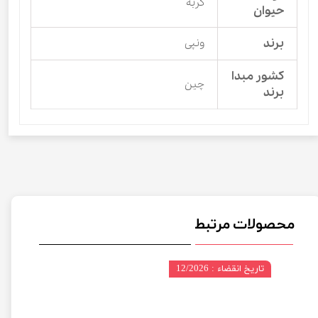
گربه
حیوان
برند
ونپی
کشور مبدا
چین
برند
محصولات مرتبط
تاریخ انقضاء : 12/2026