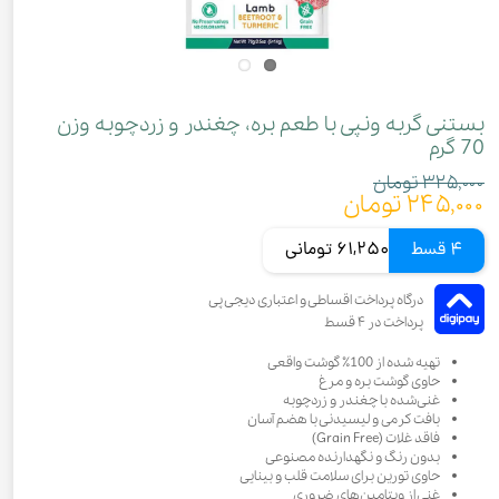
بستنی گربه ونپی با طعم بره، چغندر و زردچوبه وزن
70 گرم
۳۲۵,۰۰۰ تومان
۲۴۵,۰۰۰ تومان
4 قسط
61,250 تومانی
تهیه شده از 100٪ گوشت واقعی
حاوی گوشت بره و مرغ
غنی‌شده با چغندر و زردچوبه
بافت کرمی و لیسیدنی با هضم آسان
فاقد غلات (Grain Free)
بدون رنگ و نگهدارنده مصنوعی
حاوی تورین برای سلامت قلب و بینایی
غنی از ویتامین‌های ضروری