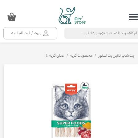
حساب کاربری من
۰
تغییر گذر واژه
ورود
/
ثبت نام کنید
سفارشات
خروج از حساب کاربری
پت شاپ آنلاین پت استور
محصولات گربه
غذای گربه
تشویقی و بستنی گربه
بستن