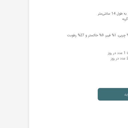
ربه
ید