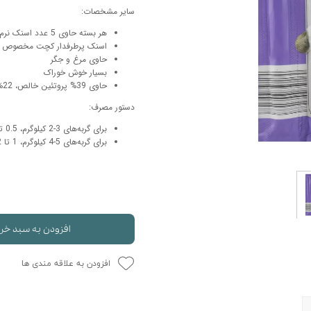
سایر مشخصات:
حوله سگ
غذا گربه
هر بسته حاوی 5 عدد اسنک نرم به طول 14 سانتی‌متر
ربه
اسنک پرطرفدار کچت مخصوص گ
ر بچه گربه
حاوی مرغ و جگر
بسیار خوش خوراک
وله گربه
حاوی 39% پروتئین خالص، 22% چربی، 1% فیبر، 9% خاکستر و 27% رطوبت
دستور مصرف:
برای گربه‌های 3-2 کیلوگرم، 0.5 تا 1 عدد در روز
برای گربه‌های 5-4 کیلوگرم، 1 تا 2 عدد در روز
افزودن به سبد خر
افزودن به علاقه مندی ها