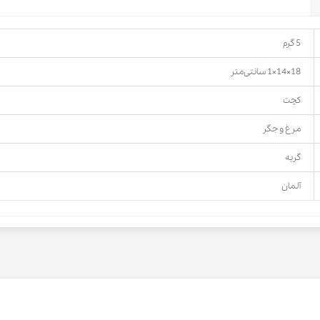
5 گرم
18×14×1 سانتی‌متر
کچت
مرغ و جگر
گربه
آلمان