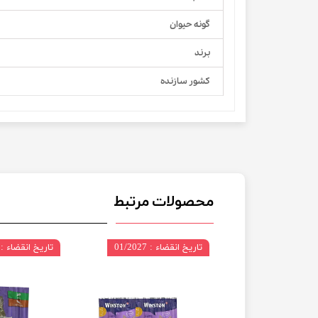
گونه حیوان
برند
کشور سازنده
محصولات مرتبط
 01/2027
تاریخ انقضاء : 01/2027
تاریخ انقضاء : 06/2027