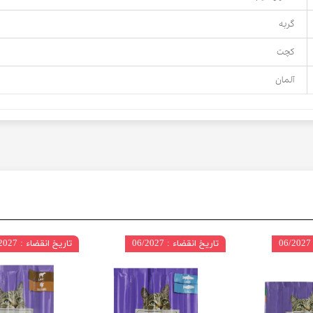
گربه
کچت
آلمان
تاریخ انقضاء : 06/2027
تاریخ انقضاء : 06/2027