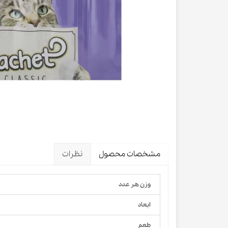
لباس و 
ظرف آب و 
اسکرچر گ
شیشه شی
لباس و ح
مشخصات محصول
نظرات
وزن هر عدد
ابعاد
طعم