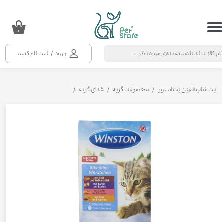
حساب کاربری من
۰
تغییر گذر واژه
ورود
/
ثبت نام کنید
سفارشات
خروج از حساب کاربری
پت شاپ آنلاین پت استور
محصولات گربه
غذای گربه
تشویقی و بستنی گربه
تشوی