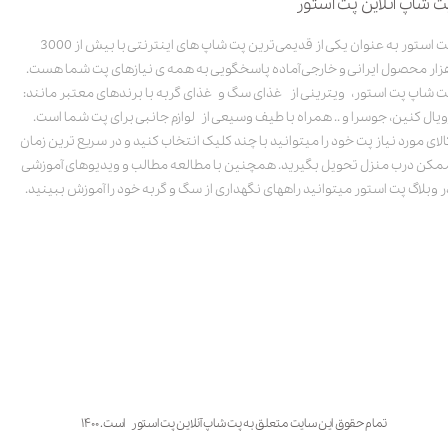
ت شاپ آنلاین پت استور
پت استور به عنوان یکی از قدیمی‌ترین پت شاپ های اینترنتی با بیش از 3000
زار محصول ایرانی و خارجی آماده پاسخگویی به همه ی نیازهای پت شما هست.
ت شاپ پت استور، ویترینی از غذای سگ و غذای گربه با برندهای معتبر مانند:
ویال کنین، جوسرا و .. همراه با طیف وسیعی از لوازم جانبی برای پت شما است.
الای مورد نیاز پت خود را میتوانید با چند کلیک انتخاب کنید و در سریع ترین زمان
مکن درب منزل تحویل بگیرید. همچنین با مطالعه مطالب و ویدیوهای آموزشی
ر وبلاگ پت استور میتوانید راههای نگهداری از سگ و گربه خود را آموزش ببینید.
تمام حقوق این سایت متعلق به پت شاپ آنلاین پت استور است. ۱۴۰۰