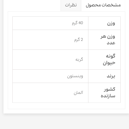
مشخصات محصول
نظرات
وزن
40 گرم
وزن هر
2 گرم
عدد
گونه
گربه
حیوان
برند
وینستون
کشور
آلمان
سازنده