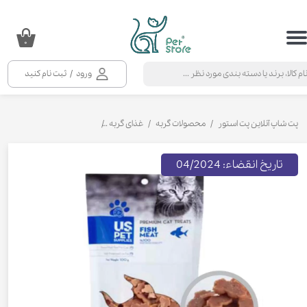
حساب کاربری من
۰
تغییر گذر واژه
ورود
/
ثبت نام کنید
سفارشات
خروج از حساب کاربری
پت شاپ آنلاین پت استور
محصولات گربه
غذای گربه
تشویقی و بستنی گربه
تشو
تاریخ انقضاء: 04/2024