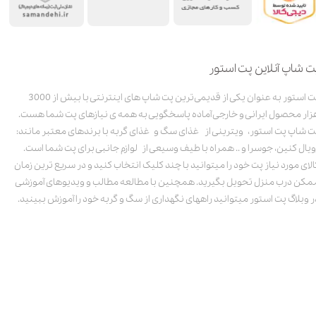
ت شاپ آنلاین پت استور
پت استور به عنوان یکی از قدیمی‌ترین پت شاپ های اینترنتی با بیش از 3000
زار محصول ایرانی و خارجی آماده پاسخگویی به همه ی نیازهای پت شما هست.
ت شاپ پت استور، ویترینی از غذای سگ و غذای گربه با برندهای معتبر مانند:
ویال کنین، جوسرا و .. همراه با طیف وسیعی از لوازم جانبی برای پت شما است.
الای مورد نیاز پت خود را میتوانید با چند کلیک انتخاب کنید و در سریع ترین زمان
مکن درب منزل تحویل بگیرید. همچنین با مطالعه مطالب و ویدیوهای آموزشی
ر وبلاگ پت استور میتوانید راههای نگهداری از سگ و گربه خود را آموزش ببینید.