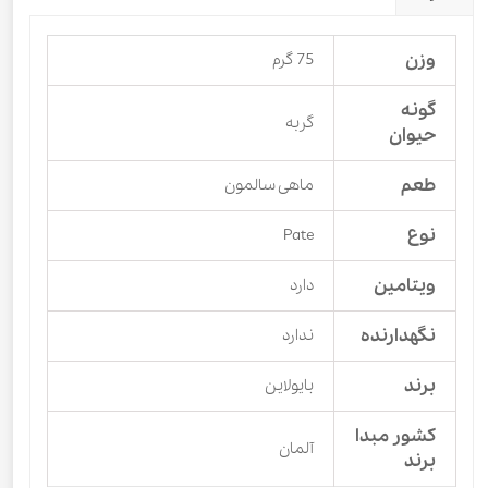
وزن
75 گرم
گونه
گربه
حیوان
طعم
ماهی سالمون
نوع
Pate
ویتامین
دارد
نگهدارنده
ندارد
برند
بایولاین
کشور مبدا
آلمان
برند