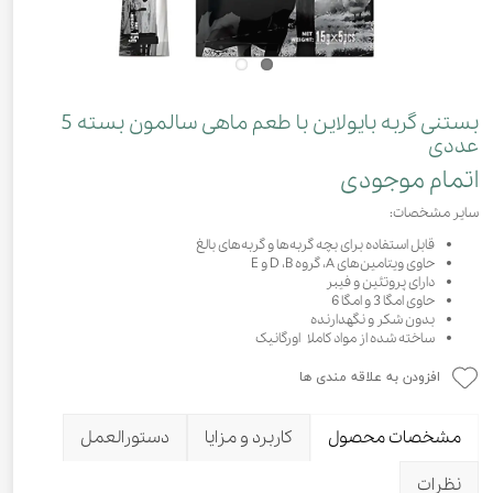
بستنی گربه بایولاین با طعم ماهی سالمون بسته 5
عددی
اتمام موجودی
سایر مشخصات:
قابل استفاده برای بچه گربه‌ها و گربه‌های بالغ
حاوی ویتامین‌های A، گروه D ،B و E
دارای پروتئین و فیبر
حاوی امگا 3 و امگا 6
بدون شکر و نگهدارنده
ساخته شده از مواد کاملا اورگانیک
افزودن به علاقه مندی ها
مشخصات محصول
کاربرد و مزایا
دستورالعمل
نظرات