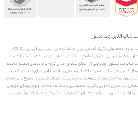
ت شاپ آنلاین پت استور
پت استور به عنوان یکی از قدیمی‌ترین پت شاپ های اینترنتی با بیش از 3000
زار محصول ایرانی و خارجی آماده پاسخگویی به همه ی نیازهای پت شما هست.
ت شاپ پت استور، ویترینی از غذای سگ و غذای گربه با برندهای معتبر مانند:
ویال کنین، جوسرا و .. همراه با طیف وسیعی از لوازم جانبی برای پت شما است.
الای مورد نیاز پت خود را میتوانید با چند کلیک انتخاب کنید و در سریع ترین زمان
مکن درب منزل تحویل بگیرید. همچنین با مطالعه مطالب و ویدیوهای آموزشی
ر وبلاگ پت استور میتوانید راههای نگهداری از سگ و گربه خود را آموزش ببینید.