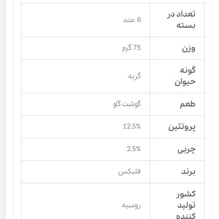
تعداد در
6 عدد
بسته
وزن
75 گرم
گونه
گربه
حیوان
طعم
گوشت گاو
پروتئین
12.5%
چربی
2.5%
برند
فلیکس
کشور
تولید
روسیه
کننده