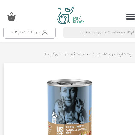
حساب کاربری من
۰
تغییر گذر واژه
ورود
/
ثبت نام کنید
سفارشات
خروج از حساب کاربری
پت شاپ آنلاین پت استور
محصولات گربه
غذای گربه
کنسرو و پوچ و غذای تر گربه