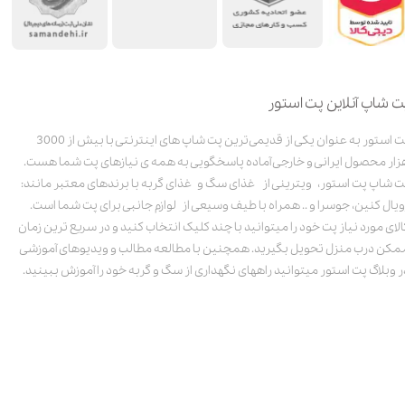
ت شاپ آنلاین پت استور
پت استور به عنوان یکی از قدیمی‌ترین پت شاپ های اینترنتی با بیش از 3000
زار محصول ایرانی و خارجی آماده پاسخگویی به همه ی نیازهای پت شما هست.
ت شاپ پت استور، ویترینی از غذای سگ و غذای گربه با برندهای معتبر مانند:
ویال کنین، جوسرا و .. همراه با طیف وسیعی از لوازم جانبی برای پت شما است.
الای مورد نیاز پت خود را میتوانید با چند کلیک انتخاب کنید و در سریع ترین زمان
مکن درب منزل تحویل بگیرید. همچنین با مطالعه مطالب و ویدیوهای آموزشی
ر وبلاگ پت استور میتوانید راههای نگهداری از سگ و گربه خود را آموزش ببینید.